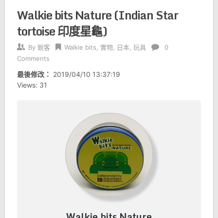
Walkie bits Nature (Indian Star
tortoise 印度星龜)
By
銳客
Walkie bits
,
實物
,
日本
,
玩具
0
Comments
最後修改：
2019/04/10 13:37:19
Views: 31
Walkie bits Nature