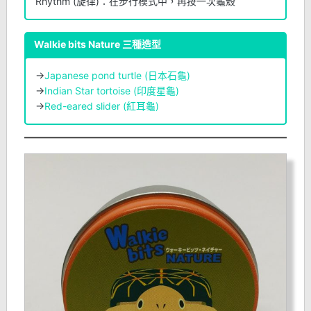
Rhythm (旋律)：在步行模式中，再按一次龜殼
Walkie bits
Nature
三種造型
→
Japanese pond turtle (日本石龜)
→
Indian Star tortoise (印度星龜)
→
Red-eared slider (紅耳龜)