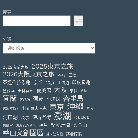
搜尋
搜尋
分類
2025東京之旅
2022宜蘭之旅
2026大阪東京之旅
三峽
Molly
亞達伯拉象龜
京都
北京
印度星龜
北海道
大阪
夏威夷
墨爾本
士林官邸
奈良
姬路
宜蘭
峇里島
宿霧
小琉球
宮崎縣
沖繩
東京
杜布羅夫尼克
普羅旺斯村
河內
澎湖
河口湖
淡水
深坑老街
玟玟&玫玫
聖地牙哥
神戶
舊金山
碧龍宮
礁溪老爺酒店
華山文創園區
赫曼陸龜
蘇卡達象龜