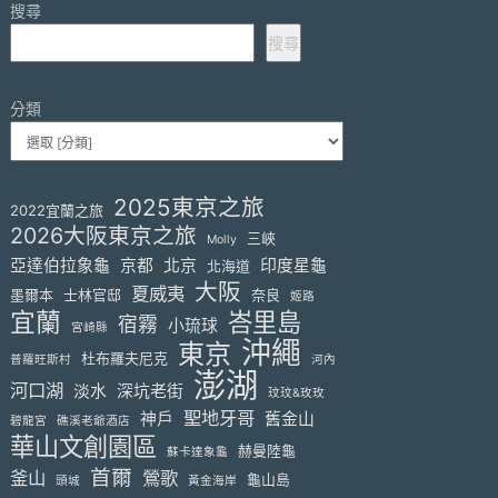
搜尋
搜尋
分類
2025東京之旅
2022宜蘭之旅
2026大阪東京之旅
三峽
Molly
亞達伯拉象龜
京都
北京
印度星龜
北海道
大阪
夏威夷
墨爾本
士林官邸
奈良
姬路
宜蘭
峇里島
宿霧
小琉球
宮崎縣
沖繩
東京
杜布羅夫尼克
普羅旺斯村
河內
澎湖
河口湖
淡水
深坑老街
玟玟&玫玫
聖地牙哥
神戶
舊金山
碧龍宮
礁溪老爺酒店
華山文創園區
赫曼陸龜
蘇卡達象龜
首爾
釜山
鶯歌
龜山島
頭城
黃金海岸