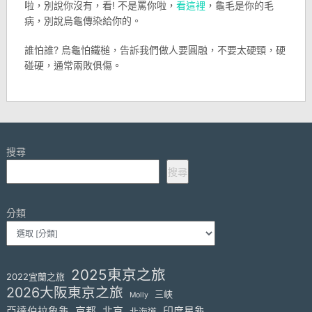
啦，別說你沒有，看! 不是罵你啦，
看這裡
，龜毛是你的毛
病，別說烏龜傳染給你的。
誰怕誰? 烏龜怕鐵槌，告訴我們做人要圓融，不要太硬頸，硬
碰硬，通常兩敗俱傷。
搜尋
搜尋
分類
2025東京之旅
2022宜蘭之旅
2026大阪東京之旅
三峽
Molly
亞達伯拉象龜
京都
北京
印度星龜
北海道