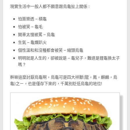
現實生活中一般人都不願意跟烏龜扯上關係 :
怕簽樂透 – 槓龜
怕被笑 – 龜毛
開車太慢被罵 – 烏龜
生氣 – 龜爛趴火
個性溫和和沒種都會被笑 – 縮頭烏龜
明明就是人生的，卻被說是 – 龜兒子，難道是貍龜換太子
嗎 ?
幹嘛這麼討厭烏龜啊，烏龜可是四大祥獸(龍，鳳，麒麟，烏
龜)之ㄧ，也是僅存下來的，千萬別貶低烏龜的地位!