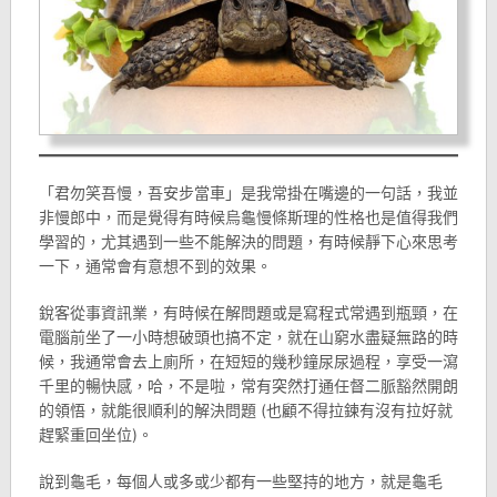
「君勿笑吾慢，吾安步當車」是我常掛在嘴邊的一句話，我並
非慢郎中，而是覺得有時候烏龜慢條斯理的性格也是值得我們
學習的，尤其遇到一些不能解決的問題，有時候靜下心來思考
一下，通常會有意想不到的效果。
銳客從事資訊業，有時候在解問題或是寫程式常遇到瓶頸，在
電腦前坐了一小時想破頭也搞不定，就在山窮水盡疑無路的時
候，我通常會去上廁所，在短短的幾秒鐘尿尿過程，享受一瀉
千里的暢快感，哈，不是啦，常有突然打通任督二脈豁然開朗
的領悟，就能很順利的解決問題 (也顧不得拉鍊有沒有拉好就
趕緊重回坐位)。
說到龜毛，每個人或多或少都有一些堅持的地方，就是龜毛