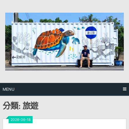
Skip
to
content
MENU
分類:
旅遊
2026-06-18