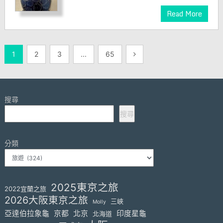
Read More
文
1
2
3
...
65
章
分
搜尋
頁
搜尋
分類
2025東京之旅
2022宜蘭之旅
2026大阪東京之旅
三峽
Molly
亞達伯拉象龜
京都
北京
印度星龜
北海道