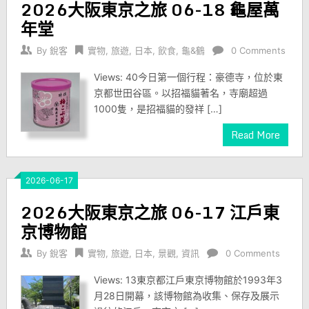
2026大阪東京之旅 06-18 龜屋萬
年堂
By
銳客
實物
,
旅遊
,
日本
,
飲食
,
龜&鶴
0 Comments
Views: 40今日第一個行程：豪德寺，位於東
京都世田谷區。以招福貓著名，寺廟超過
1000隻，是招福貓的發祥 […]
Read More
2026-06-17
2026大阪東京之旅 06-17 江戶東
京博物館
By
銳客
實物
,
旅遊
,
日本
,
景觀
,
資訊
0 Comments
Views: 13東京都江戶東京博物館於1993年3
月28日開幕，該博物館為收集、保存及展示