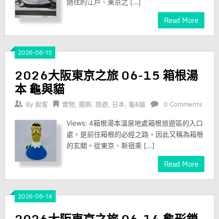
過往的江戶、東京之 […]
Read More
2026-06-15
2026大阪東京之旅 06-15 箱根湯
本 龜與貓
By
銳客
實物
,
擺飾
,
旅遊
,
日本
,
龜&貓
0 Comments
Views: 4箱根湯本溫泉地處箱根旅遊區的入口
處，是前往箱根的必經之路，因此又稱為箱根
的玄關。從東京、新宿乘 […]
Read More
2026-06-14
2026大阪東京之旅 06-14 龜形鎖