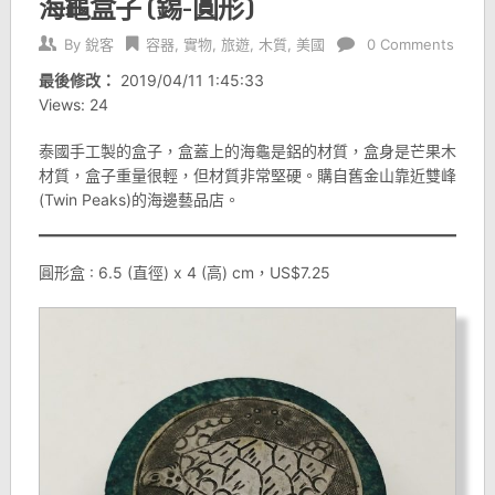
海龜盒子 (錫-圓形)
By
銳客
容器
,
實物
,
旅遊
,
木質
,
美國
0 Comments
最後修改：
2019/04/11 1:45:33
Views: 24
泰國手工製的盒子，盒蓋上的海龜是鋁的材質，盒身是芒果木
材質，盒子重量很輕，但材質非常堅硬。購自舊金山靠近雙峰
(Twin Peaks)的海邊藝品店。
圓形盒 : 6.5 (直徑) x 4 (高) cm，US$7.25