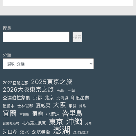
搜尋
搜尋
分類
2025東京之旅
2022宜蘭之旅
2026大阪東京之旅
三峽
Molly
亞達伯拉象龜
京都
北京
印度星龜
北海道
大阪
夏威夷
墨爾本
士林官邸
奈良
姬路
宜蘭
峇里島
宿霧
小琉球
宮崎縣
沖繩
東京
杜布羅夫尼克
普羅旺斯村
河內
澎湖
河口湖
淡水
深坑老街
玟玟&玫玫