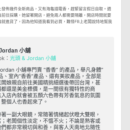
，FB上發佈幾件全新商品，又有海龜插電香，趕緊留言假日自取。週
自前往採購，她留著開店，避免兩人都需要隔離，開店時間就要
論就進貨了，因為他知道我看到必買，難怪FB上老闆說特地幫我
Jordan 小舖
ook：
光頭 & Jordan 小舖
Jordan 小舖專門賣 “香香” 的產品，舉凡身體”
品、室內”香香”產品、還有美妝產品，全部是
老闆娘親自前往美國精挑細選後帶回台灣，甚
價都還是美金標價，是一間很有獨特性的商
進入店內就會被五顏六色帶有芳香氣息的氛圍
，整個人也香起來了。
帶著一副大眼鏡，常隨著情緒起伏瞪大雙眼，
富；老闆個性淡定，不慍不火；不論是熟客或
他們都非常親切與和善，與客人天南地北隨性