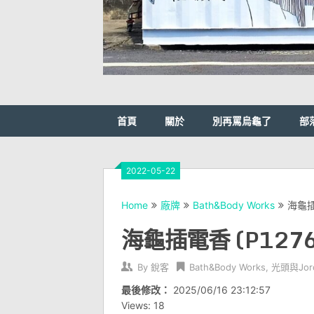
首頁
關於
別再罵烏龜了
部
2022-05-22
Home
廠牌
Bath&Body Works
海龜插
海龜插電香 (P1276
By
銳客
Bath&Body Works
,
光頭與Jor
最後修改：
2025/06/16 23:12:57
Views: 18