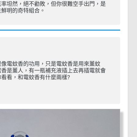
直率坦然，絕不勸敗，但你很難空手出門，是
性鮮明的奇特組合。
很像電蚊香的功用，只是電蚊香是用來薰蚊
電香是薰人，有一瓶補充液插上去再插電就會
你看看，和電蚊香有什麼兩樣?