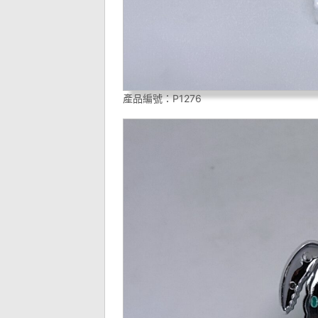
產品編號：P1276