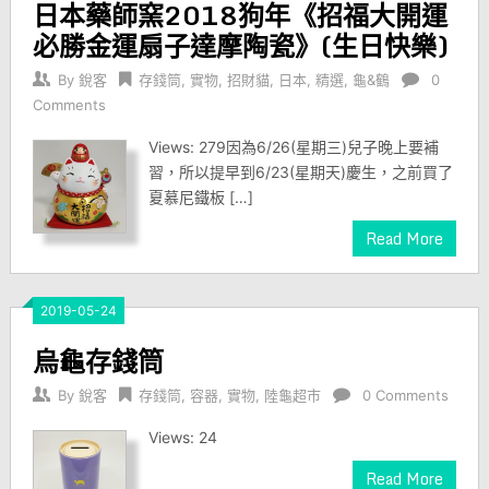
日本藥師窯2018狗年《招福大開運
必勝金運扇子達摩陶瓷》(生日快樂)
By
銳客
存錢筒
,
實物
,
招財貓
,
日本
,
精選
,
龜&鶴
0
Comments
Views: 279因為6/26(星期三)兒子晚上要補
習，所以提早到6/23(星期天)慶生，之前買了
夏慕尼鐵板 […]
Read More
2019-05-24
烏龜存錢筒
By
銳客
存錢筒
,
容器
,
實物
,
陸龜超市
0 Comments
Views: 24
Read More