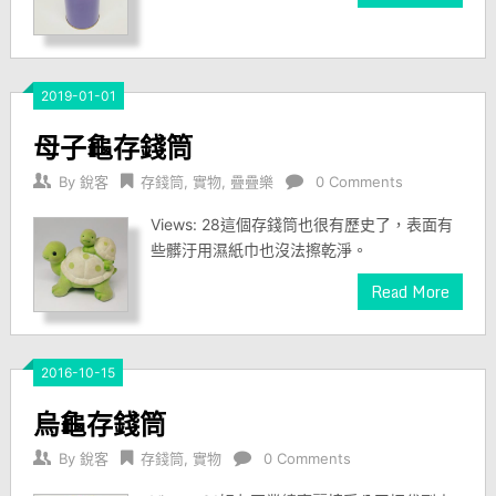
2019-01-01
母子龜存錢筒
By
銳客
存錢筒
,
實物
,
疊疊樂
0 Comments
Views: 28這個存錢筒也很有歷史了，表面有
些髒汙用濕紙巾也沒法擦乾淨。
Read More
2016-10-15
烏龜存錢筒
By
銳客
存錢筒
,
實物
0 Comments