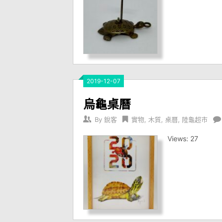
2019-12-07
烏龜桌曆
By
銳客
實物
,
木質
,
桌曆
,
陸龜超市
Views: 27