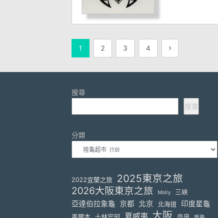
文
1
2
3
4
章
分
搜尋
頁
搜尋
分類
2025東京之旅
2022宜蘭之旅
2026大阪東京之旅
三峽
Molly
亞達伯拉象龜
京都
北京
印度星龜
北海道
大阪
夏威夷
墨爾本
士林官邸
奈良
姬路