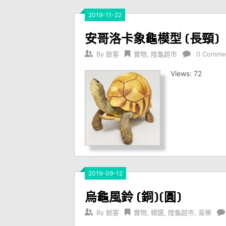
2019-11-22
安哥洛卡象龜模型 (長頸)
By
銳客
實物
,
陸龜超市
0 Comme
Views: 72
2019-09-12
烏龜風鈴 (銅)(圓)
By
銳客
實物
,
精選
,
陸龜超市
,
音樂