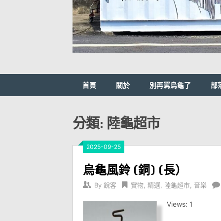
首頁
關於
別再罵烏龜了
部
分類:
陸龜超市
2025-09-25
烏龜風鈴 (銅) (長）
By
銳客
實物
,
精選
,
陸龜超市
,
音樂
Views: 1