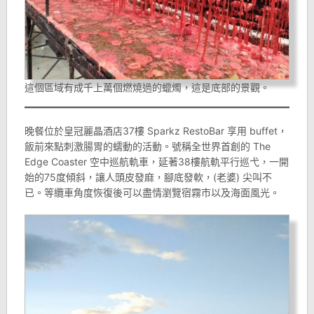
這個區域有成千上萬個燃燒過的蠟燭，這是底部的景觀。
晚餐位於皇冠麗晶酒店37樓 Sparkz RestoBar 享用 buffet，
飯前來點刺激腸胃的蠕動的活動。號稱全世界首創的 The
Edge Coaster 空中巡航軌車，延著38樓航軌平行巡弋，一開
始的75度傾斜，讓人頭皮發麻，腳底發軟，(老婆) 尖叫不
已。等纜車角度恢復後可以盡情瀏覽宿霧市以及海面風光。