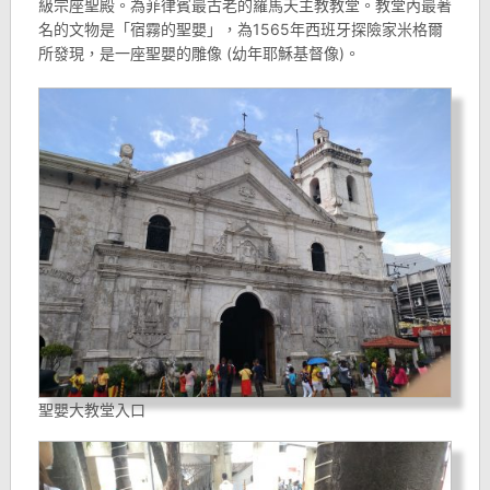
級宗座聖殿。為菲律賓最古老的羅馬天主教教堂。教堂內最著
名的文物是「宿霧的聖嬰」，為1565年西班牙探險家米格爾
所發現，是一座聖嬰的雕像 (幼年耶穌基督像)。
聖嬰大教堂入口