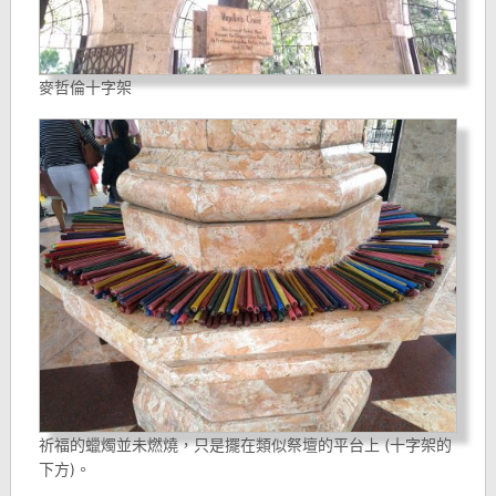
麥哲倫十字架
祈福的蠟燭並未燃燒，只是擺在類似祭壇的平台上 (十字架的
下方)。