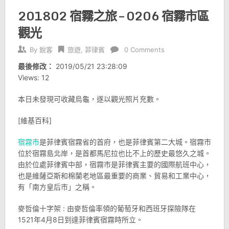
201802 宿霧之旅 – 0206 宿霧市區
觀光
By
銳客
旅遊
,
菲律賓
0 Comments
最後修改：
2019/05/21 23:28:09
Views: 12
本日未發現可收藏烏龜，遂以觀光照片充數。
[維基百科]
宿霧市
是菲律賓宿霧省的首府，也是菲律賓第二大城。宿霧市
位於宿霧島北岸，是首都馬尼拉也比不上的歷史最悠久之城。
由於位處菲律賓中部，宿霧市是菲律賓主要的國際航班中心，
也是維薩亞斯和棉蘭老地區最重要的商業、貿易和工業中心，
有「南方皇后市」之稱。
麥哲倫十字架 : 由麥哲倫率領的葡萄牙和西班牙探險隊在
1521年4月8日到達菲律賓宿霧時所立。