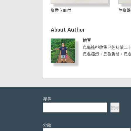
龜香立皿付
陸龜珠
About Author
銳客
烏龜造型收集已經持續二
烏龜檯燈，烏龜香爐，烏
搜尋
搜尋
分類