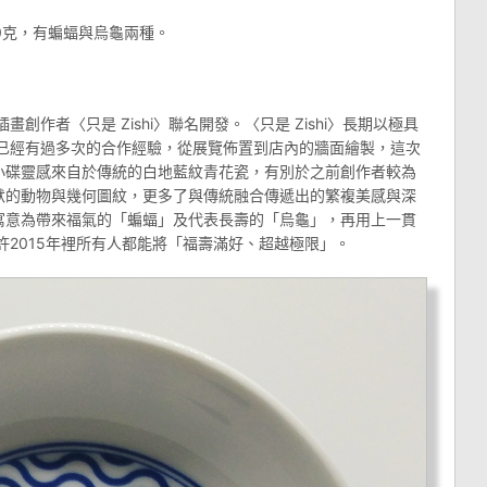
0克，有蝙蝠與烏龜兩種。
創作者〈只是 Zishi〉聯名開發。〈只是 Zishi〉長期以極具
〉已經有過多次的合作經驗，從展覽佈置到店內的牆面繪製，這次
小碟靈感來自於傳統的白地藍紋青花瓷，有別於之前創作者較為
默的動物與幾何圖紋，更多了與傳統融合傳遞出的繁複美感與深
寓意為帶來福氣的「蝙蝠」及代表長壽的「烏龜」，再用上一貫
許2015年裡所有人都能將「福壽滿好、超越極限」。