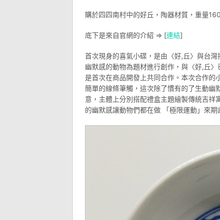
購於四四南村中的好丘，陶器材質，重量16
底下是來自官網的介紹 => [
連結
]
首次現身的喜氣小碟，是由〈好,丘〉與台灣插畫
幽默感的動物為題材進行創作，與〈好,丘
是首次在商品開發上共同合作。本次合作的
簡單的線條筆觸，這次除了慣有的了生動幽
意，主體上分別搭配禮盒主題繪製傳統吉祥
的幽默感讓動物們都在做 「極限運動」來期