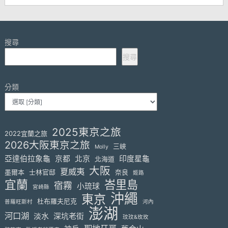
搜尋
搜尋
分類
2025東京之旅
2022宜蘭之旅
2026大阪東京之旅
三峽
Molly
亞達伯拉象龜
京都
北京
印度星龜
北海道
大阪
夏威夷
墨爾本
士林官邸
奈良
姬路
宜蘭
峇里島
宿霧
小琉球
宮崎縣
沖繩
東京
杜布羅夫尼克
普羅旺斯村
河內
澎湖
河口湖
淡水
深坑老街
玟玟&玫玫