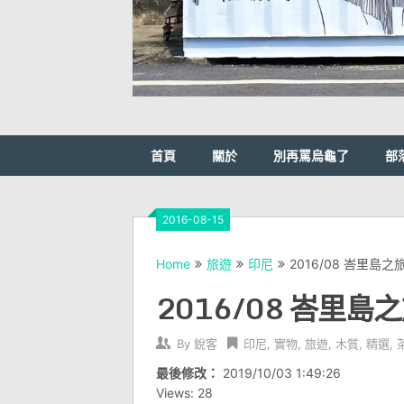
首頁
關於
別再罵烏龜了
部
2016-08-15
Home
旅遊
印尼
2016/08 峇里島之旅
2016/08 峇里島之
By
銳客
印尼
,
實物
,
旅遊
,
木質
,
精選
,
最後修改：
2019/10/03 1:49:26
Views: 28