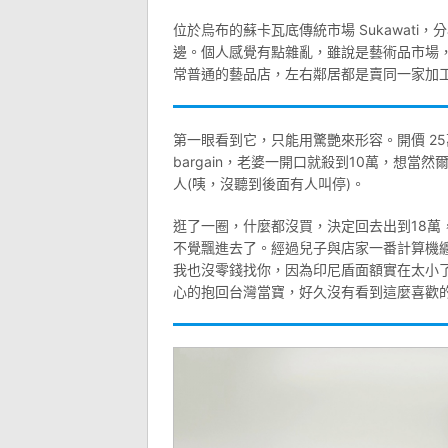
位於烏布的蘇卡瓦底傳統市場 Sukawati，分
邊。個人感覺有點雜亂，雖說是藝術品市場
常普通的藝品店，左右鄰居都是賣同一家加工
第一眼看到它，只能用驚艷來形容。開價 25萬
bargain，老婆一開口就殺到10萬，想當然
人(咦，沒聽到後面有人叫停)。
逛了一圈，什麼都沒買，決定回去出到18萬
不覺飄進去了。經過兒子與店家一番計算機
我也沒零錢找你，因為印尼盾面額實在太小了
心的抱回台灣當寶，好久沒有看到這麼喜歡