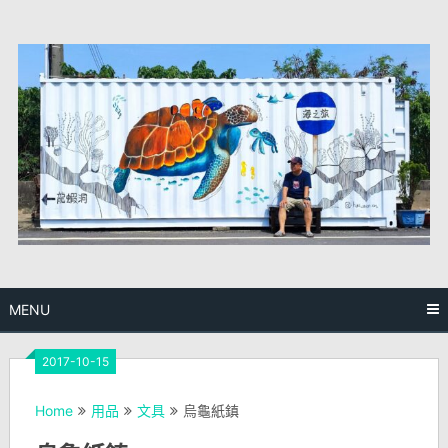
Skip
to
content
MENU
2017-10-15
Home
用品
文具
烏龜紙鎮