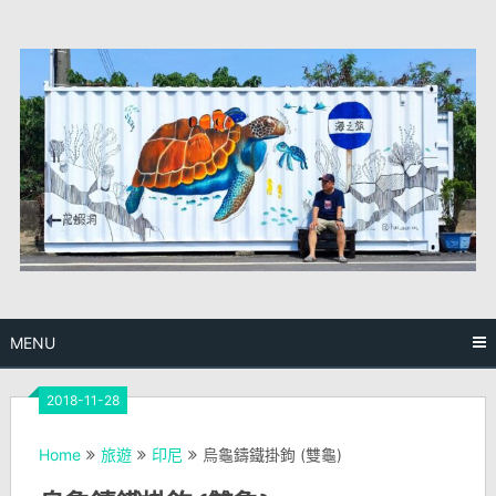
Skip
to
content
MENU
2018-11-28
Home
旅遊
印尼
烏龜鑄鐵掛鉤 (雙龜)