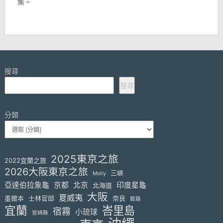
集。
搜尋
搜尋
分類
2025東京之旅
2022宜蘭之旅
2026大阪東京之旅
三峽
Molly
亞達伯拉象龜
京都
北京
印度星龜
北海道
大阪
夏威夷
墨爾本
士林官邸
奈良
姬路
宜蘭
峇里島
宿霧
小琉球
宮崎縣