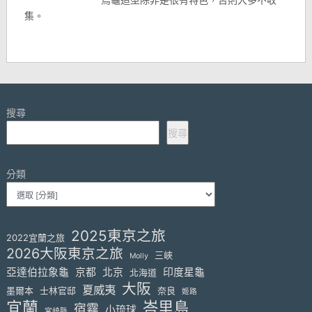
集。
搜尋
搜尋
分類
2025東京之旅
2022宜蘭之旅
2026大阪東京之旅
三峽
Molly
亞達伯拉象龜
京都
北京
印度星龜
北海道
大阪
夏威夷
墨爾本
士林官邸
奈良
姬路
宜蘭
峇里島
宿霧
小琉球
宮崎縣