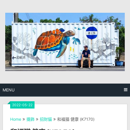
Skip
to
content
MENU
2022-05-22
Home
擺飾
招財貓
和福猫 健康 (K7170)