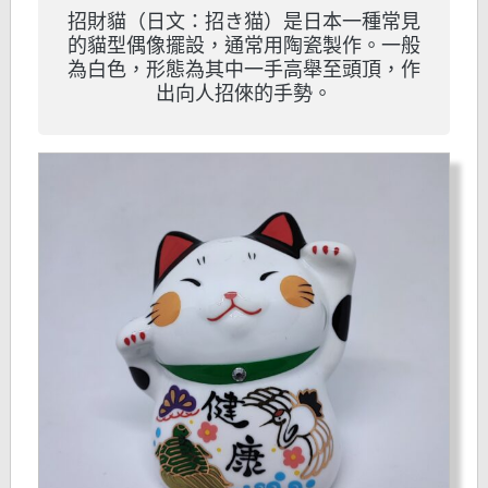
招財貓（日文：招き猫）是日本一種常見
的貓型偶像擺設，通常用陶瓷製作。一般
為白色，形態為其中一手高舉至頭頂，作
出向人招倈的手勢。