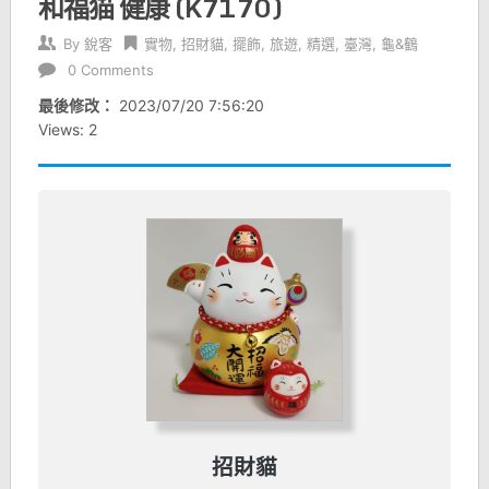
和福猫 健康 (K7170)
By
銳客
實物
,
招財貓
,
擺飾
,
旅遊
,
精選
,
臺灣
,
龜&鶴
0 Comments
最後修改：
2023/07/20 7:56:20
Views: 2
招財貓