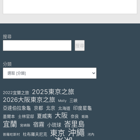
搜尋
搜尋
分類
2025東京之旅
2022宜蘭之旅
2026大阪東京之旅
三峽
Molly
亞達伯拉象龜
京都
北京
印度星龜
北海道
大阪
夏威夷
墨爾本
士林官邸
奈良
姬路
宜蘭
峇里島
宿霧
小琉球
宮崎縣
沖繩
東京
杜布羅夫尼克
普羅旺斯村
河內