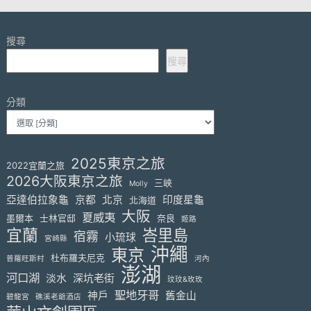
搜尋
搜尋
分類
2025東京之旅
2022宜蘭之旅
2026大阪東京之旅
三峽
Molly
亞達伯拉象龜
京都
北京
印度星龜
北海道
大阪
夏威夷
墨爾本
士林官邸
奈良
姬路
宜蘭
峇里島
宿霧
小琉球
宮崎縣
沖繩
東京
杜布羅夫尼克
普羅旺斯村
河內
澎湖
河口湖
淡水
深坑老街
玟玟&玫玫
聖地牙哥
神戶
舊金山
碧龍宮
礁溪老爺酒店