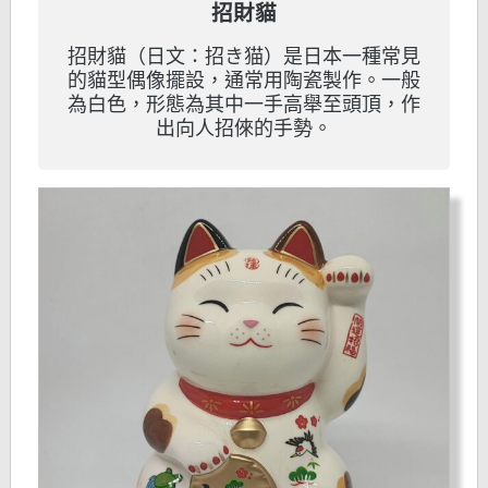
招財貓
招財貓（日文：招き猫）是日本一種常見
的貓型偶像擺設，通常用陶瓷製作。一般
為白色，形態為其中一手高舉至頭頂，作
出向人招倈的手勢。