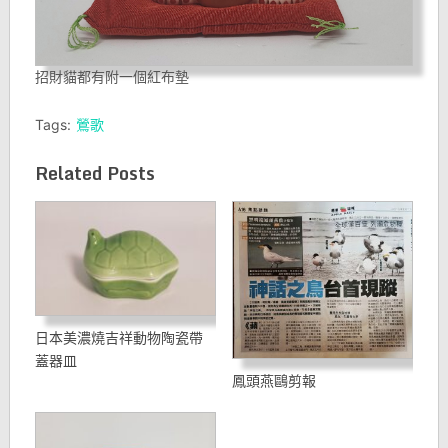
招財貓都有附一個紅布墊
Tags:
鶯歌
Related Posts
日本美濃燒吉祥動物陶瓷帶
蓋器皿
鳳頭燕鷗剪報