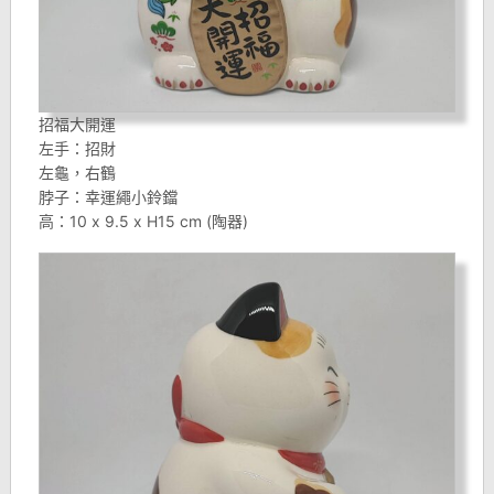
招福大開運
左手：招財
左龜，右鶴
脖子：幸運繩小鈴鐺
高：10 x 9.5 x H15 cm (陶器)