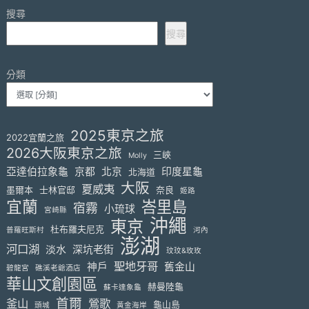
搜尋
搜尋
分類
2025東京之旅
2022宜蘭之旅
2026大阪東京之旅
三峽
Molly
亞達伯拉象龜
京都
北京
印度星龜
北海道
大阪
夏威夷
墨爾本
士林官邸
奈良
姬路
宜蘭
峇里島
宿霧
小琉球
宮崎縣
沖繩
東京
杜布羅夫尼克
普羅旺斯村
河內
澎湖
河口湖
淡水
深坑老街
玟玟&玫玫
聖地牙哥
神戶
舊金山
碧龍宮
礁溪老爺酒店
華山文創園區
赫曼陸龜
蘇卡達象龜
首爾
釜山
鶯歌
龜山島
頭城
黃金海岸