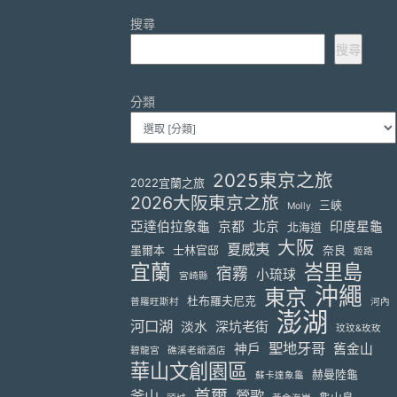
搜尋
搜尋
分類
2025東京之旅
2022宜蘭之旅
2026大阪東京之旅
三峽
Molly
亞達伯拉象龜
京都
北京
印度星龜
北海道
大阪
夏威夷
墨爾本
士林官邸
奈良
姬路
宜蘭
峇里島
宿霧
小琉球
宮崎縣
沖繩
東京
杜布羅夫尼克
普羅旺斯村
河內
澎湖
河口湖
淡水
深坑老街
玟玟&玫玫
聖地牙哥
神戶
舊金山
碧龍宮
礁溪老爺酒店
華山文創園區
赫曼陸龜
蘇卡達象龜
首爾
釜山
鶯歌