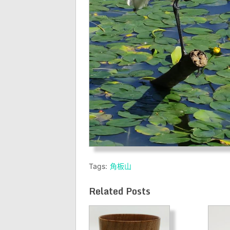
Tags:
角板山
Related Posts