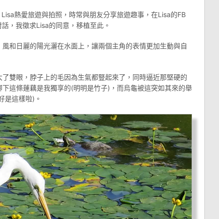
Lisa熱愛旅遊與拍照，時常與朋友分享旅遊趣事，在Lisa的FB
對話，我徵求Lisa的同意，移植至此。
，風和日麗的陽光灑在水面上，讓兩個主角的表情更加生動與自
大了雙眼，脖子上的毛因為生氣都豎起來了，同時逼近那堅硬的
下這條蓮藕是我獨享的(明明是竹子)，而烏龜被這突如其來的舉
好是這樣啦)。