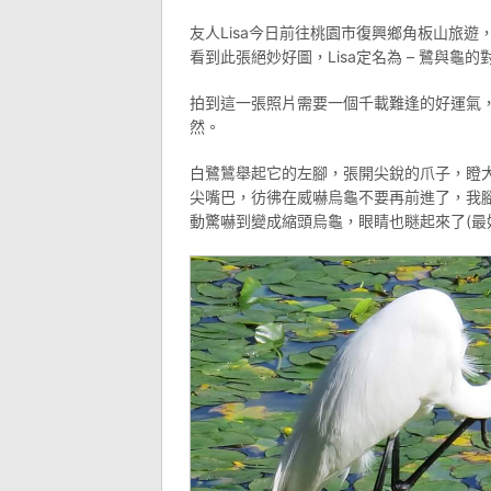
友人Lisa今日前往桃園市復興鄉角板山旅遊，
看到此張絕妙好圖，Lisa定名為 – 鷺與龜的
拍到這一張照片需要一個千載難逢的好運氣
然。
白鷺鷥舉起它的左腳，張開尖銳的爪子，瞪
尖嘴巴，彷彿在威嚇烏龜不要再前進了，我腳
動驚嚇到變成縮頭烏龜，眼睛也瞇起來了(最