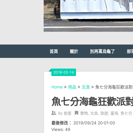
首頁
關於
別再罵烏龜了
部
2018-05-14
Home
用品
文具
魚七分海龜狂歡派對
魚七分海龜狂歡派
By
銳客
實物
,
文具
,
旅遊
,
臺灣
,
魚七分
最後修改：
2019/09/24 20:01:00
Views: 49