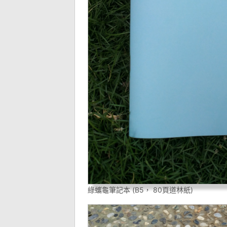
綠蠵龜筆記本 (B5， 80頁道林紙)