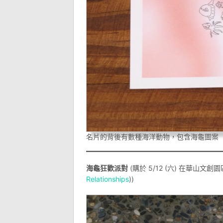
名片的背後有數種海洋動物，包含海龜圖案
海龜狂歡派對
(購於 5/12 (六) 在華山文創
Relationships
))