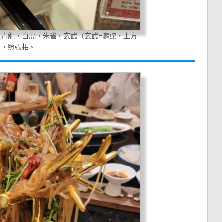
以青龍，白虎，朱雀，玄武（玄武=龜蛇，上方
買，照張相。