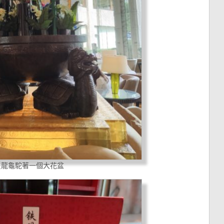
隻龍龜駝著一個大花盆