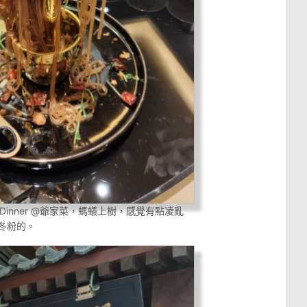
e Dinner @爺家菜，螞蟻上樹，感覺有點凌亂
剪冬粉的。