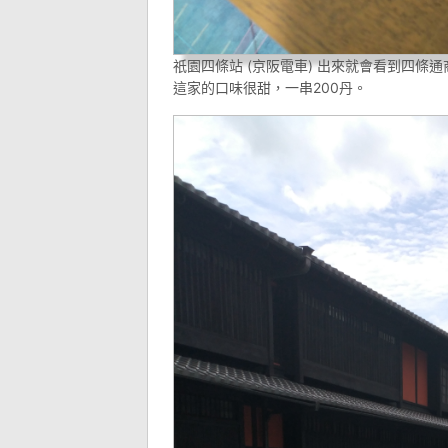
祇園四條站 (京阪電車) 出來就會看到四
這家的口味很甜，一串200丹。