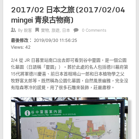
2017/02 日本之旅 (2017/02/04
mingei 青泉古物商)
By
銳客
實物
,
旅遊
,
日本
0 Comments
最後修改：
2019/09/30 11:56:25
Views: 42
2/4 從 JR 日暮里站南口出去即可看到谷中靈園，是一個公園
化墓園（日語稱「靈園」）。葬於此處的名人包括德川幕府第
15代將軍德川慶喜、前日本首相鳩山一郎和日本植物學之父
牧野富太郎等。既然稱為公園化墓園，自然風景幽雅，完全沒
有陰森寒冷的感覺，用了很多石雕來裝飾，莊嚴肅穆。