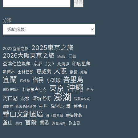
搜尋
分類
2025東京之旅
2022宜蘭之旅
2026大阪東京之旅
三峽
Molly
亞達伯拉象龜
京都
北京
印度星龜
北海道
大阪
夏威夷
墨爾本
士林官邸
奈良
姬路
宜蘭
峇里島
宿霧
小琉球
宮崎縣
沖繩
東京
杜布羅夫尼克
普羅旺斯村
河內
澎湖
河口湖
淡水
深坑老街
玟玟&玫玫
聖地牙哥
神戶
舊金山
碧龍宮
礁溪老爺酒店
華山文創園區
赫曼陸龜
蘇卡達象龜
首爾
釜山
鶯歌
龜山島
頭城
黃金海岸