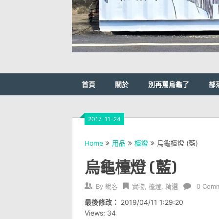
首頁
關於
別再罵烏龜了
部
2017-11-24
Home
用品
檯燈
烏龜檯燈 (藍)
烏龜檯燈 (藍)
By
銳客
實物
,
檯燈
,
精選
0 Com
最後修改：
2019/04/11 1:29:20
Views: 34