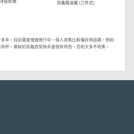
洋投影燈
烏龜精油爐 (三件式)
十多年，目前還是慢速進行中。個人收集比較偏好用品類，例如
龜茶杯，單純的烏龜造型除非是很有特色，否則大多不收集。