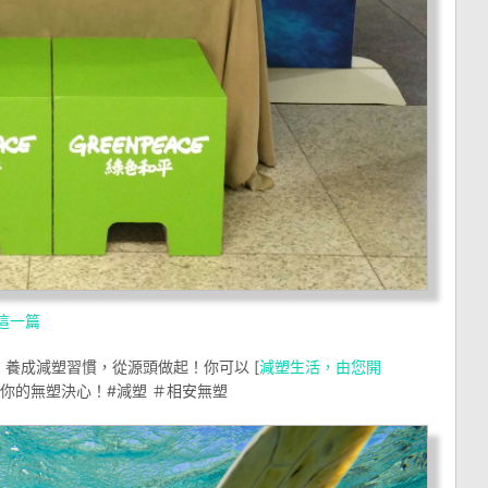
這一篇
養成減塑習慣，從源頭做起！你可以 [
減塑生活，由您開
現你的無塑決心！#減塑 ＃相安無塑