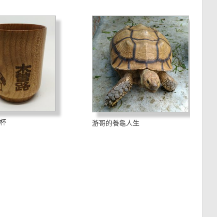
杯
游哥的養龜人生