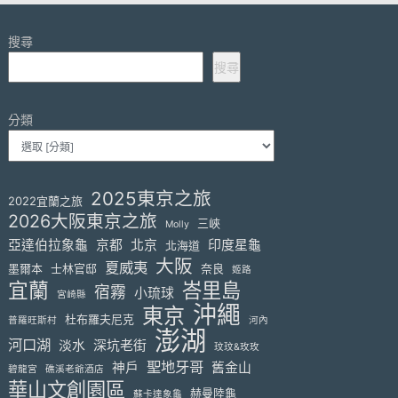
搜尋
搜尋
分類
2025東京之旅
2022宜蘭之旅
2026大阪東京之旅
三峽
Molly
亞達伯拉象龜
京都
北京
印度星龜
北海道
大阪
夏威夷
墨爾本
士林官邸
奈良
姬路
宜蘭
峇里島
宿霧
小琉球
宮崎縣
沖繩
東京
杜布羅夫尼克
普羅旺斯村
河內
澎湖
河口湖
淡水
深坑老街
玟玟&玫玫
聖地牙哥
神戶
舊金山
碧龍宮
礁溪老爺酒店
華山文創園區
赫曼陸龜
蘇卡達象龜