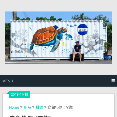
Skip
to
content
MENU
2018-11-18
Home
用品
掛鉤
烏龜掛鉤 (五鉤)