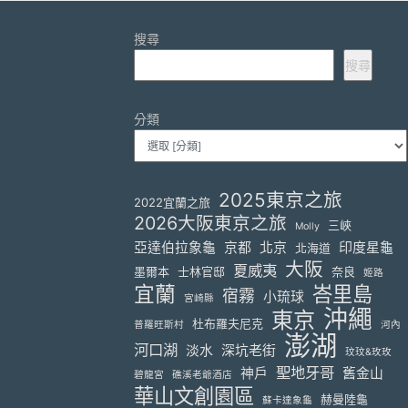
搜尋
搜尋
分類
2025東京之旅
2022宜蘭之旅
2026大阪東京之旅
三峽
Molly
亞達伯拉象龜
京都
北京
印度星龜
北海道
大阪
夏威夷
墨爾本
士林官邸
奈良
姬路
宜蘭
峇里島
宿霧
小琉球
宮崎縣
沖繩
東京
杜布羅夫尼克
普羅旺斯村
河內
澎湖
河口湖
淡水
深坑老街
玟玟&玫玫
聖地牙哥
神戶
舊金山
碧龍宮
礁溪老爺酒店
華山文創園區
赫曼陸龜
蘇卡達象龜