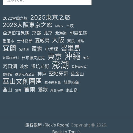
2025東京之旅
2022宜蘭之旅
2026大阪東京之旅
三峽
Molly
亞達伯拉象龜
京都
北京
印度星龜
北海道
大阪
夏威夷
墨爾本
士林官邸
奈良
姬路
宜蘭
峇里島
宿霧
小琉球
宮崎縣
沖繩
東京
杜布羅夫尼克
普羅旺斯村
河內
澎湖
河口湖
淡水
深坑老街
玟玟&玫玫
聖地牙哥
神戶
舊金山
碧龍宮
礁溪老爺酒店
華山文創園區
赫曼陸龜
蘇卡達象龜
首爾
釜山
鶯歌
龜山島
頭城
黃金海岸
銳客龜屋 (Rick's Room)
Copyright © 2026.
Back to Top ↑