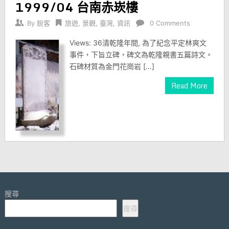
1999/04 台南赤崁樓
By
銳客
旅遊
,
景觀
,
臺灣
,
資訊
0 Comments
Views: 36清乾隆年間, 為了紀念平定林爽文
事件，下旨立碑，碑文為乾隆親書五篇詩文。
石碑材質為金門花崗岩 […]
Read More
搜尋
搜尋