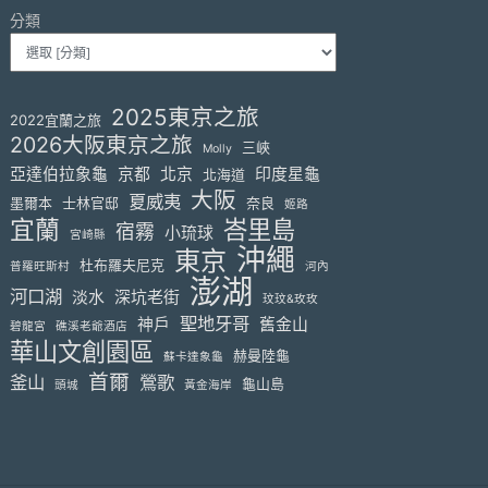
分類
2025東京之旅
2022宜蘭之旅
2026大阪東京之旅
三峽
Molly
亞達伯拉象龜
京都
北京
印度星龜
北海道
大阪
夏威夷
墨爾本
士林官邸
奈良
姬路
宜蘭
峇里島
宿霧
小琉球
宮崎縣
沖繩
東京
杜布羅夫尼克
普羅旺斯村
河內
澎湖
河口湖
淡水
深坑老街
玟玟&玫玫
聖地牙哥
神戶
舊金山
碧龍宮
礁溪老爺酒店
華山文創園區
赫曼陸龜
蘇卡達象龜
首爾
釜山
鶯歌
龜山島
頭城
黃金海岸