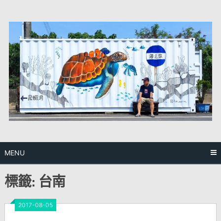
Skip
to
content
MENU
標籤:
台南
2017-08-05