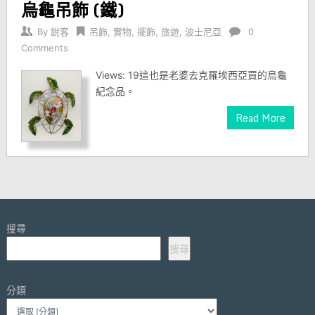
烏龜吊飾 (鐵)
By
銳客
吊飾
,
實物
,
擺飾
,
旅遊
,
波士尼亞
0
Comments
Views: 19這也是老婆去克羅埃西亞買的烏龜
紀念品。
Read More
搜尋
搜尋
分類