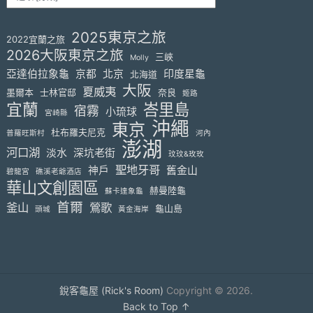
2025東京之旅
2022宜蘭之旅
2026大阪東京之旅
三峽
Molly
亞達伯拉象龜
京都
北京
印度星龜
北海道
大阪
夏威夷
墨爾本
士林官邸
奈良
姬路
宜蘭
峇里島
宿霧
小琉球
宮崎縣
沖繩
東京
杜布羅夫尼克
普羅旺斯村
河內
澎湖
河口湖
淡水
深坑老街
玟玟&玫玫
聖地牙哥
神戶
舊金山
碧龍宮
礁溪老爺酒店
華山文創園區
赫曼陸龜
蘇卡達象龜
首爾
釜山
鶯歌
龜山島
頭城
黃金海岸
銳客龜屋 (Rick's Room)
Copyright © 2026.
Back to Top ↑