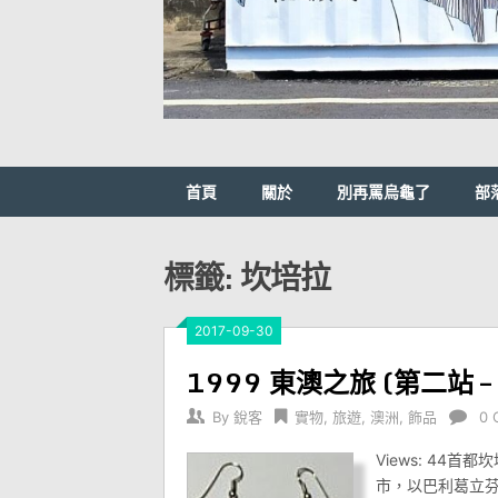
首頁
關於
別再罵烏龜了
部
標籤:
坎培拉
2017-09-30
1999 東澳之旅 (第二站 – 
By
銳客
實物
,
旅遊
,
澳洲
,
飾品
0 
Views: 44
市，以巴利葛立芬