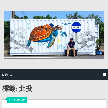
Skip
to
content
MENU
標籤:
北投
2018-05-01