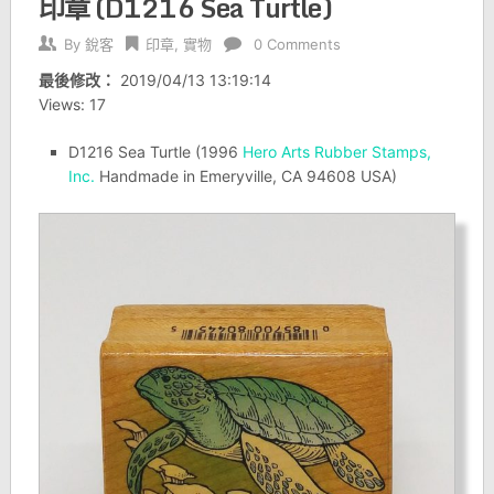
印章 (D1216 Sea Turtle)
By
銳客
印章
,
實物
0 Comments
最後修改：
2019/04/13 13:19:14
Views: 17
D1216 Sea Turtle (1996
Hero Arts Rubber Stamps,
Inc.
Handmade in Emeryville, CA 94608 USA)