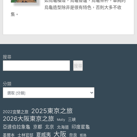
如烏龜檯燈，烏龜香爐，烏龜茶杯，單純的
烏龜造型除非是很有特色，否則大多不收
集。
搜尋
搜尋
分類
2025東京之旅
2022宜蘭之旅
2026大阪東京之旅
三峽
Molly
亞達伯拉象龜
京都
北京
印度星龜
北海道
大阪
夏威夷
墨爾本
士林官邸
奈良
姬路