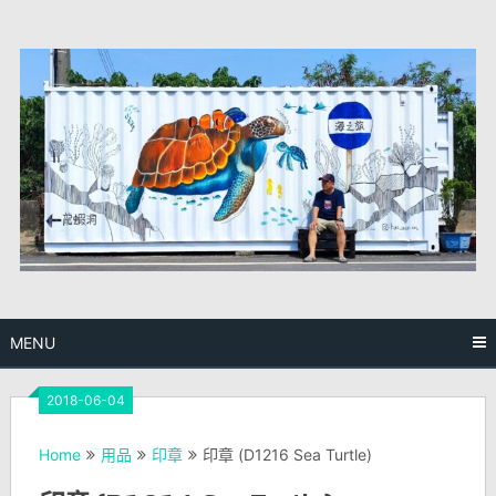
Skip
to
content
MENU
2018-06-04
Home
用品
印章
印章 (D1216 Sea Turtle)