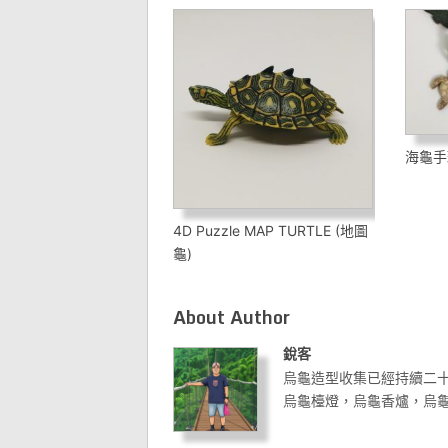
海龜手
4D Puzzle MAP TURTLE (地圖
龜)
About Author
銳客
烏龜造型收集已經持續二
烏龜檯燈，烏龜香爐，烏