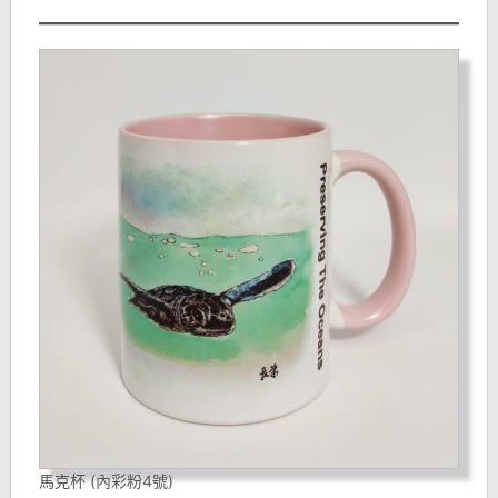
馬克杯 (內彩粉4號)