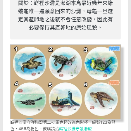
關於：嵵裡沙灘是澎湖本島最近幾年來綠
蠵龜唯一還願意回來的沙灘，母龜一旦選
定其產卵地之後就不會任意改變，因此有
必要保持其產卵地的原始風貌。
嵵裡沙灘守護聯盟第二批馬克杯改為內彩杯，編號123為藍
色，456為粉色。欲購請洽
嵵裡沙灘守護聯盟