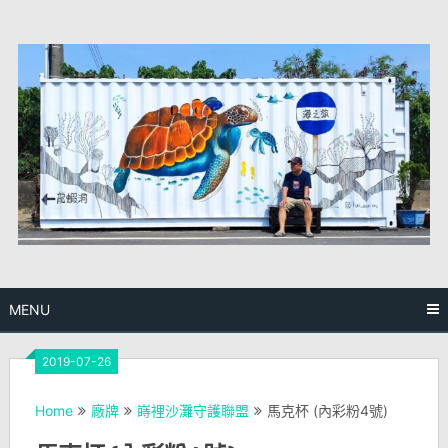
Skip
to
content
MENU
2019-07-26
Home
廠牌
嵵裡沙灘守護聯盟
馬克杯 (內彩粉4號)