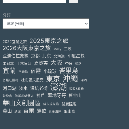
分類
2025東京之旅
2022宜蘭之旅
2026大阪東京之旅
三峽
Molly
亞達伯拉象龜
京都
北京
印度星龜
北海道
大阪
夏威夷
墨爾本
士林官邸
奈良
姬路
宜蘭
峇里島
宿霧
小琉球
宮崎縣
沖繩
東京
杜布羅夫尼克
普羅旺斯村
河內
澎湖
河口湖
淡水
深坑老街
玟玟&玫玫
聖地牙哥
神戶
舊金山
碧龍宮
礁溪老爺酒店
華山文創園區
赫曼陸龜
蘇卡達象龜
首爾
釜山
鶯歌
龜山島
頭城
黃金海岸