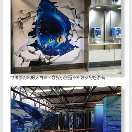
欲破牆而出的大白鯊，幾隻小魚還不知好歹的悠游著