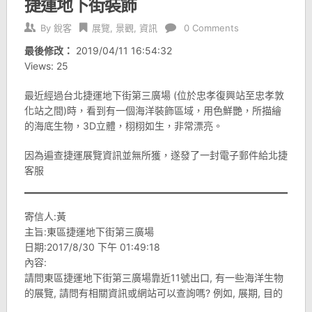
捷運地下街裝飾
By
銳客
展覽
,
景觀
,
資訊
0 Comments
最後修改：
2019/04/11 16:54:32
Views: 25
最近經過台北捷運地下街第三廣場 (位於忠孝復興站至忠孝敦
化站之間)時，看到有一個海洋裝飾區域，用色鮮艷，所描繪
的海底生物，3D立體，栩栩如生，非常漂亮。
因為遍查捷運展覽資訊並無所獲，遂發了一封電子郵件給北捷
客服
寄信人:黃
主旨:東區捷運地下街第三廣場
日期:2017/8/30 下午 01:49:18
內容:
請問東區捷運地下街第三廣場靠近11號出口, 有一些海洋生物
的展覽, 請問有相關資訊或網站可以查詢嗎? 例如, 展期, 目的