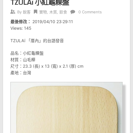
TZULAï 小紅龜粿盤
By
銳客
實物
,
木質
,
飲食
0 Comments
最後修改：
2019/04/10 23:29:11
Views: 145
TZULAï 「厝內」的台語發音
品名：小紅龜粿盤
材質：山毛櫸
尺寸：23.3 (長) x 13 (寬) x 2.1 (厚) cm
產地：台灣