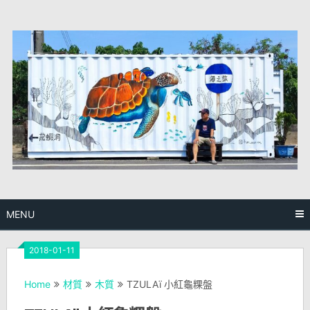
Skip
to
content
MENU
2018-01-11
Home
材質
木質
TZULAï 小紅龜粿盤