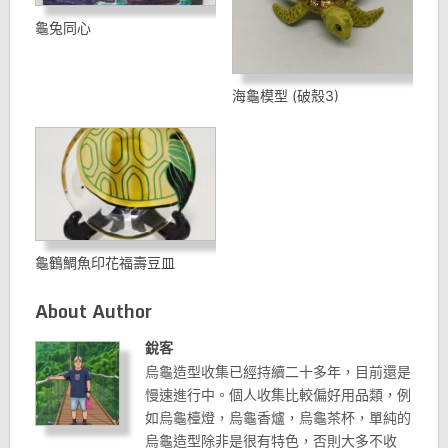
龜兔同心
海龜模型 (破殼3)
龜鶴鯛魚印花福壽豆皿
About Author
銳客
烏龜造型收集已經持續二十多年，目前還是
慢速進行中。個人收集比較偏好用品類，例
如烏龜檯燈，烏龜香爐，烏龜茶杯，單純的
烏龜造型除非是很有特色，否則大多不收