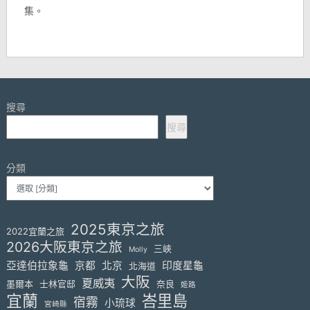
集。
搜尋
搜尋
分類
2025東京之旅
2022宜蘭之旅
2026大阪東京之旅
三峽
Molly
亞達伯拉象龜
京都
北京
印度星龜
北海道
大阪
夏威夷
墨爾本
士林官邸
奈良
姬路
宜蘭
峇里島
宿霧
小琉球
宮崎縣