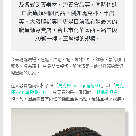
及各式飼養器材，營養食品等，同時也進
口爬蟲類相關商品，例如馬克杯，桌曆
等。大毅爬蟲專門店是目前我看過最大的
爬蟲類專賣店，台北市萬華區西園路二段
79號一樓，三層樓的規模。
今天親臨現場，陸龜、澤龜、蛇、蜘蛛、蛙、鱷魚，鼠等項目
繁多，嘆為觀止! 店員態度親切，解說清楚，值得推薦給愛好
爬蟲類的玩家。
在大毅買過兩個杯子 =>「
馬克杯 (minoji 陸龜-1)
」和 「
馬克
杯 (minoji 陸龜-2)
」，今天買的是一個類似 「
銀龜飾品盒
」
的木盒，因為龜首有奇怪的幾個金色亮點，我姑且稱之戒疤。