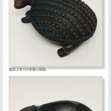
龜殼上有100多顆小圓點