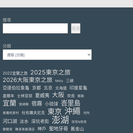
搜尋
搜尋
分類
2025東京之旅
2022宜蘭之旅
2026大阪東京之旅
三峽
Molly
亞達伯拉象龜
京都
北京
印度星龜
北海道
大阪
夏威夷
墨爾本
士林官邸
奈良
姬路
宜蘭
峇里島
宿霧
小琉球
宮崎縣
沖繩
東京
杜布羅夫尼克
普羅旺斯村
河內
澎湖
河口湖
淡水
深坑老街
玟玟&玫玫
聖地牙哥
神戶
舊金山
碧龍宮
礁溪老爺酒店