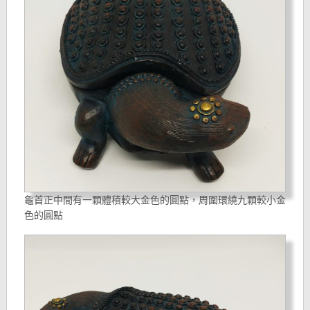
龜首正中間有一顆體積較大金色的圓點，周圍環繞九顆較小金
色的圓點