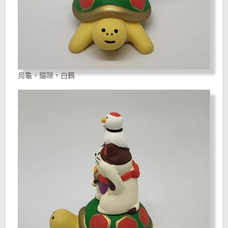
烏龜，貓咪，白鶴