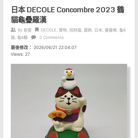
日本 DECOLE Concombre 2023 鶴
貓龜疊羅漢
By
銳客
DECOLE
,
實物
,
招財貓
,
擺飾
,
日本
,
疊疊樂
,
龜&
貓
,
龜&鶴
0 Comments
最後修改：
2026/06/21 22:04:07
Views: 27