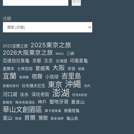
搜尋
分類
2025東京之旅
2022宜蘭之旅
2026大阪東京之旅
三峽
Molly
亞達伯拉象龜
京都
北京
印度星龜
北海道
大阪
夏威夷
墨爾本
士林官邸
奈良
姬路
宜蘭
峇里島
宿霧
小琉球
宮崎縣
沖繩
東京
杜布羅夫尼克
普羅旺斯村
河內
澎湖
河口湖
淡水
深坑老街
玟玟&玫玫
聖地牙哥
神戶
舊金山
碧龍宮
礁溪老爺酒店
華山文創園區
赫曼陸龜
蘇卡達象龜
首爾
釜山
鶯歌
龜山島
頭城
黃金海岸