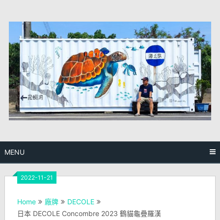
Skip
to
content
MENU
2022-11-21
Home
廠牌
DECOLE
日本 DECOLE Concombre 2023 鶴貓龜疊羅漢