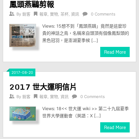
鳳頭燕鷗剪報
By
銳客
報章
,
實物
,
茶杯
,
資訊
0 Comments
Views: 15想不到「鳳頭燕鷗」竟然是這麼珍
貴的神話之鳥，名稱來自頭頂有個像鳳梨頭的
黑色冠羽，是澎湖夏季候 […]
Read More
2017-08-20
2017 世大運明信片
By
銳客
報章
,
實物
,
資訊
0 Comments
Views: 18<< 世大運 wiki >> 第二十九屆夏季
世界大學運動會（英語：X […]
Read More