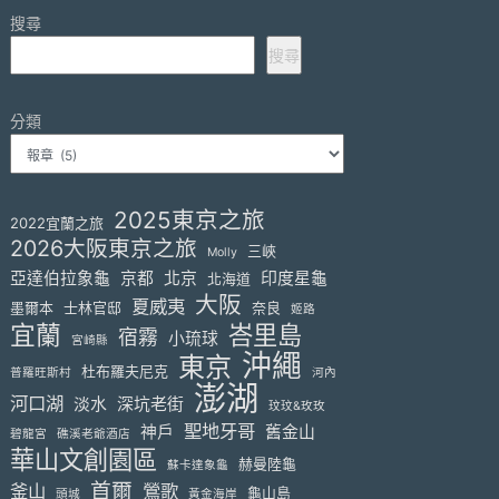
搜尋
搜尋
分類
2025東京之旅
2022宜蘭之旅
2026大阪東京之旅
三峽
Molly
亞達伯拉象龜
京都
北京
印度星龜
北海道
大阪
夏威夷
墨爾本
士林官邸
奈良
姬路
宜蘭
峇里島
宿霧
小琉球
宮崎縣
沖繩
東京
杜布羅夫尼克
普羅旺斯村
河內
澎湖
河口湖
淡水
深坑老街
玟玟&玫玫
聖地牙哥
神戶
舊金山
碧龍宮
礁溪老爺酒店
華山文創園區
赫曼陸龜
蘇卡達象龜
首爾
釜山
鶯歌
龜山島
頭城
黃金海岸