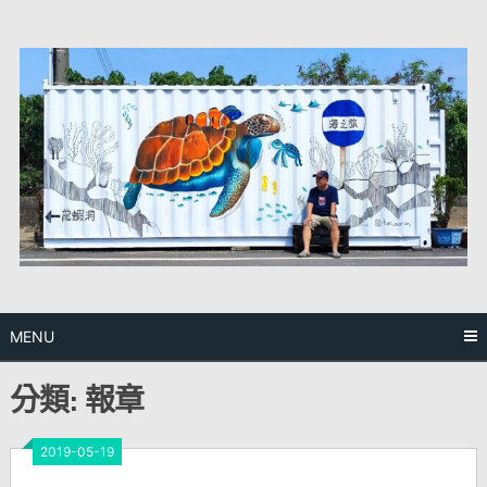
Skip
to
content
MENU
分類:
報章
2019-05-19