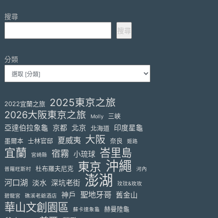
頁
搜尋
搜尋
分類
2025東京之旅
2022宜蘭之旅
2026大阪東京之旅
三峽
Molly
亞達伯拉象龜
京都
北京
印度星龜
北海道
大阪
夏威夷
墨爾本
士林官邸
奈良
姬路
宜蘭
峇里島
宿霧
小琉球
宮崎縣
沖繩
東京
杜布羅夫尼克
普羅旺斯村
河內
澎湖
河口湖
淡水
深坑老街
玟玟&玫玫
聖地牙哥
神戶
舊金山
碧龍宮
礁溪老爺酒店
華山文創園區
赫曼陸龜
蘇卡達象龜