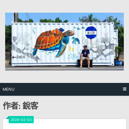
Skip
to
content
MENU
作者:
銳客
2024-02-03