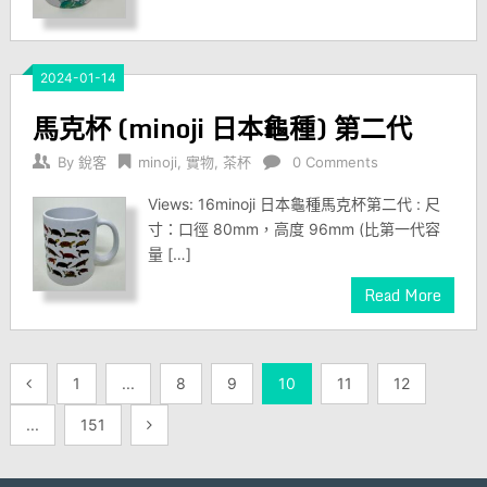
2024-01-14
馬克杯 (minoji 日本龜種) 第二代
By
銳客
minoji
,
實物
,
茶杯
0 Comments
Views: 16minoji 日本龜種馬克杯第二代 : 尺
寸：口徑 80mm，高度 96mm (比第一代容
量 […]
Read More
文
1
...
8
9
10
11
12
章
...
151
分