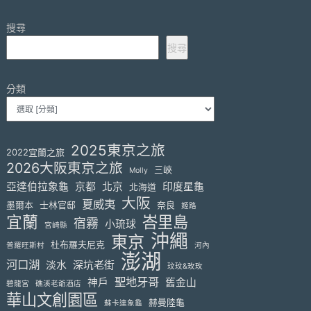
搜尋
搜尋
分類
2025東京之旅
2022宜蘭之旅
2026大阪東京之旅
三峽
Molly
亞達伯拉象龜
京都
北京
印度星龜
北海道
大阪
夏威夷
墨爾本
士林官邸
奈良
姬路
宜蘭
峇里島
宿霧
小琉球
宮崎縣
沖繩
東京
杜布羅夫尼克
普羅旺斯村
河內
澎湖
河口湖
淡水
深坑老街
玟玟&玫玫
聖地牙哥
神戶
舊金山
碧龍宮
礁溪老爺酒店
華山文創園區
赫曼陸龜
蘇卡達象龜