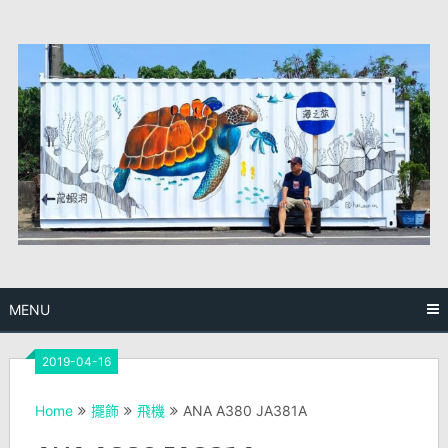
Skip
to
content
MENU
2019-04-16
Home
擺飾
飛機
ANA A380 JA381A