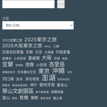
搜尋
分類
2025東京之旅
2022宜蘭之旅
2026大阪東京之旅
三峽
Molly
亞達伯拉象龜
京都
北京
印度星龜
北海道
大阪
夏威夷
墨爾本
士林官邸
奈良
姬路
宜蘭
峇里島
宿霧
小琉球
宮崎縣
沖繩
東京
杜布羅夫尼克
普羅旺斯村
河內
澎湖
河口湖
淡水
深坑老街
玟玟&玫玫
聖地牙哥
神戶
舊金山
碧龍宮
礁溪老爺酒店
華山文創園區
赫曼陸龜
蘇卡達象龜
首爾
釜山
鶯歌
龜山島
頭城
黃金海岸